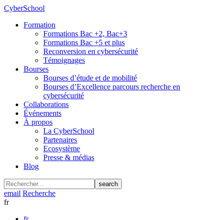
CyberSchool
Formation
Formations Bac +2, Bac+3
Formations Bac +5 et plus
Reconversion en cybersécurité
Témoignages
Bourses
Bourses d’étude et de mobilité
Bourses d’Excellence parcours recherche en
cybersécurité
Collaborations
Événements
À propos
La CyberSchool
Partenaires
Ecosystème
Presse & médias
Blog
search
email
Recherche
fr
fr