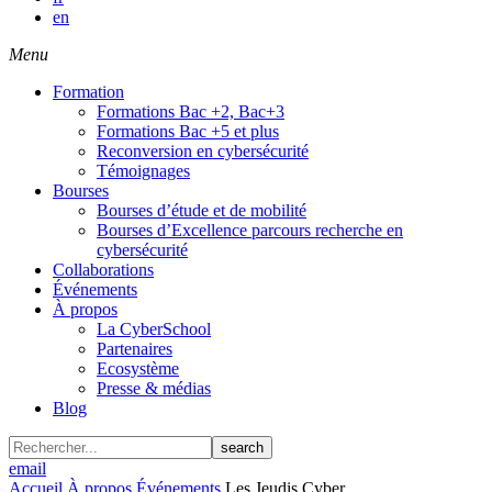
en
Menu
Formation
Formations Bac +2, Bac+3
Formations Bac +5 et plus
Reconversion en cybersécurité
Témoignages
Bourses
Bourses d’étude et de mobilité
Bourses d’Excellence parcours recherche en
cybersécurité
Collaborations
Événements
À propos
La CyberSchool
Partenaires
Ecosystème
Presse & médias
Blog
search
email
Accueil
À propos
Événements
Les Jeudis Cyber