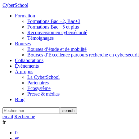
CyberSchool
Formation
Formations Bac +2, Bac+3
Formations Bac +5 et plus
Reconversion en cybersécurité
Témoignages
Bourses
Bourses d’étude et de mobilité
Bourses d’Excellence parcours recherche en cybersécurit
Collaborations
Événements
À propos
La CyberSchool
Partenaires
Ecosystème
Presse & médias
Blog
search
email
Recherche
fr
fr
en