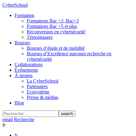
CyberSchool
Formation
Formations Bac +2, Bac+3
Formations Bac +5 et plus
Reconversion en cybersécurité
Témoignages
Bourses
Bourses d’étude et de mobilité
Bourses d’Excellence parcours recherche en
cybersécurité
Collaborations
Événements
À propos
La CyberSchool
Partenaires
Ecosystème
Presse & médias
Blog
search
email
Recherche
fr
fr