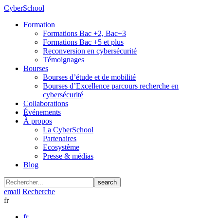
CyberSchool
Formation
Formations Bac +2, Bac+3
Formations Bac +5 et plus
Reconversion en cybersécurité
Témoignages
Bourses
Bourses d’étude et de mobilité
Bourses d’Excellence parcours recherche en
cybersécurité
Collaborations
Événements
À propos
La CyberSchool
Partenaires
Ecosystème
Presse & médias
Blog
search
email
Recherche
fr
fr