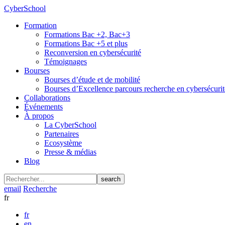
CyberSchool
Formation
Formations Bac +2, Bac+3
Formations Bac +5 et plus
Reconversion en cybersécurité
Témoignages
Bourses
Bourses d’étude et de mobilité
Bourses d’Excellence parcours recherche en cybersécurit
Collaborations
Événements
À propos
La CyberSchool
Partenaires
Ecosystème
Presse & médias
Blog
search
email
Recherche
fr
fr
en