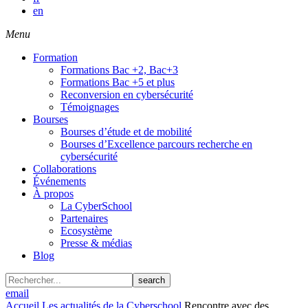
en
Menu
Formation
Formations Bac +2, Bac+3
Formations Bac +5 et plus
Reconversion en cybersécurité
Témoignages
Bourses
Bourses d’étude et de mobilité
Bourses d’Excellence parcours recherche en
cybersécurité
Collaborations
Événements
À propos
La CyberSchool
Partenaires
Ecosystème
Presse & médias
Blog
search
email
Accueil
Les actualités de la Cyberschool
Rencontre avec des