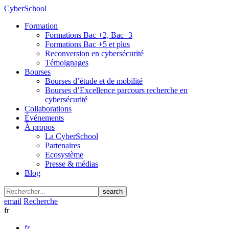
CyberSchool
Formation
Formations Bac +2, Bac+3
Formations Bac +5 et plus
Reconversion en cybersécurité
Témoignages
Bourses
Bourses d’étude et de mobilité
Bourses d’Excellence parcours recherche en
cybersécurité
Collaborations
Événements
À propos
La CyberSchool
Partenaires
Ecosystème
Presse & médias
Blog
search
email
Recherche
fr
fr