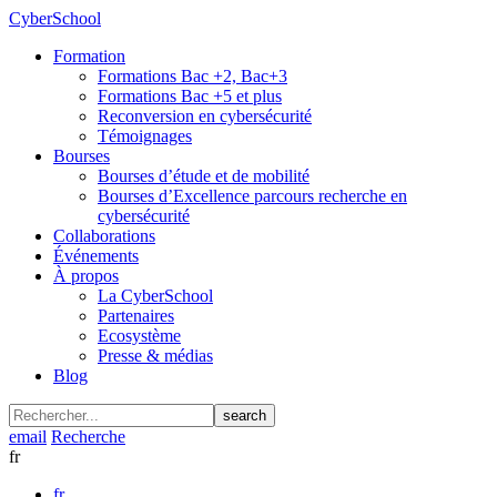
CyberSchool
Formation
Formations Bac +2, Bac+3
Formations Bac +5 et plus
Reconversion en cybersécurité
Témoignages
Bourses
Bourses d’étude et de mobilité
Bourses d’Excellence parcours recherche en
cybersécurité
Collaborations
Événements
À propos
La CyberSchool
Partenaires
Ecosystème
Presse & médias
Blog
search
email
Recherche
fr
fr