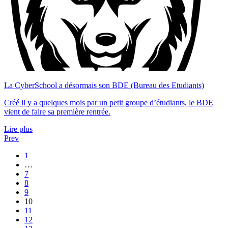
La CyberSchool a désormais son BDE (Bureau des Etudiants)
Créé il y a quelques mois par un petit groupe d’étudiants, le BDE
vient de faire sa première rentrée.
Lire plus
Prev
1
…
7
8
9
10
11
12